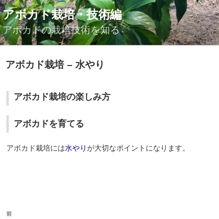
コ
アボカド栽培・技術編
ン
テ
アボカドの栽培技術を知る
ン
ツ
投
アボカド栽培 – 水やり
へ
稿
ス
日:
キ
アボカド栽培の楽しみ方
ッ
プ
アボカドを育てる
アボカド栽培には
水やり
が大切なポイントになります。
投
前
前