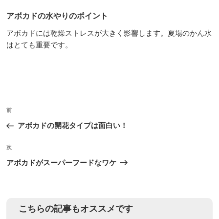
アボカドの水やりのポイント
アボカドには乾燥ストレスが大きく影響します。夏場のかん水
はとても重要です。
投
前
前
稿
の
アボカドの開花タイプは面白い！
ナ
投
ビ
稿
次
次
ゲ
の
アボカドがスーパーフードなワケ
投
ー
稿
シ
ョ
こちらの記事もオススメです
ン