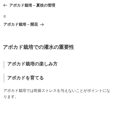
稿
の
アボカド栽培 – 夏枝の管理
ナ
投
ビ
稿
次
次
ゲ
の
アボカド栽培 – 開花
投
ー
稿
シ
ョ
投
アボカド栽培での灌水の重要性
稿
ン
日:
アボカド栽培の楽しみ方
アボカドを育てる
アボカド栽培では乾燥ストレスを与えないことがポイントにな
ります。