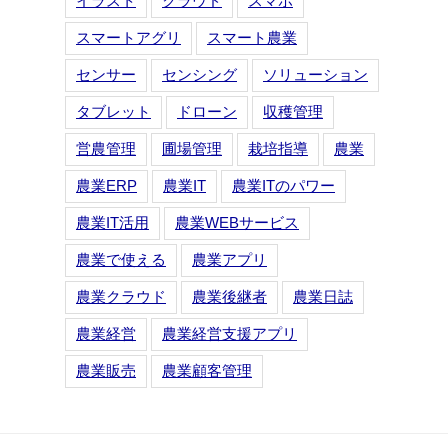
イラスト
クラウド
スマホ
スマートアグリ
スマート農業
センサー
センシング
ソリューション
タブレット
ドローン
収穫管理
営農管理
圃場管理
栽培指導
農業
農業ERP
農業IT
農業ITのパワー
農業IT活用
農業WEBサービス
農業で使える
農業アプリ
農業クラウド
農業後継者
農業日誌
農業経営
農業経営支援アプリ
農業販売
農業顧客管理