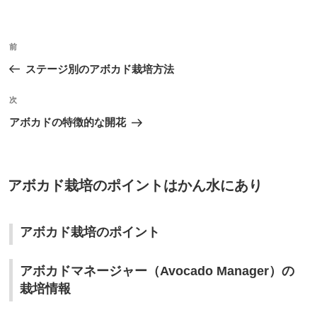
投
前
前
稿
の
ステージ別のアボカド栽培方法
ナ
投
ビ
稿
次
次
ゲ
の
アボカドの特徴的な開花
投
ー
稿
シ
ョ
投
アボカド栽培のポイントはかん水にあり
稿
ン
日:
アボカド栽培のポイント
アボカドマネージャー（Avocado Manager）の
栽培情報