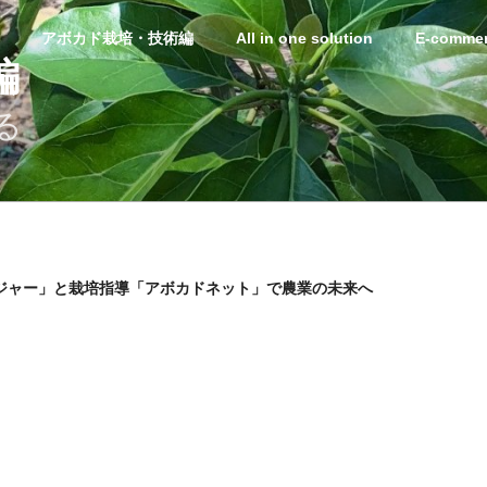
アボカド栽培・技術編
All in one solution
E-commer
編
る
ージャー」と栽培指導「アボカドネット」で農業の未来へ