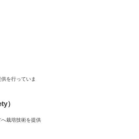
】
提供を行っていま
ety）
方へ栽培技術を提供