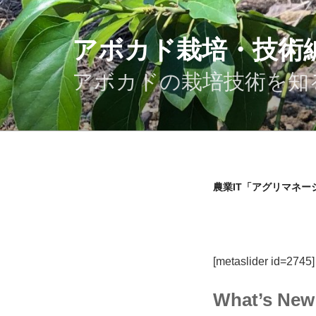
コ
ン
テ
アボカド栽培・技術
ン
ツ
アボカドの栽培技術を知
へ
ス
キ
ッ
プ
農業IT「アグリマネ
[metaslider id=2745]
What’s New