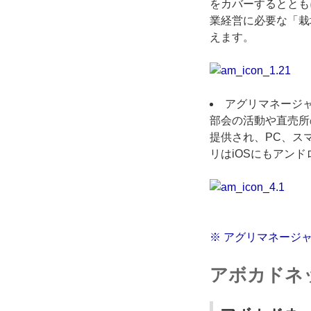
をカバーするととも
業経営に必要な「栽
えます。
アグリマネージ
部会の活動や直売所
提供され、PC、ス
リはiOSにもアン
※ アグリマネージャ
アボカドネ