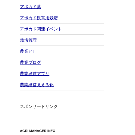
アボカド葉
アボカド観賞用栽培
アボカド関連イベント
栽培管理
農業とIT
農業ブログ
農業経営アプリ
農業経営見える化
スポンサードリンク
AGRI MANAGER INFO