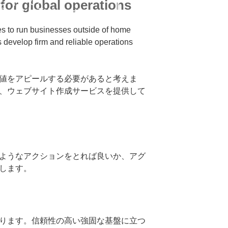
ジャーの
for global operations
ジメントモジュール
ies to run businesses outside of home
s develop firm and reliable operations
値をアピールする必要があると考えま
）では、ウェブサイト作成サービスを提供して
ブサイト作成サービス
ようなアクションをとれば良いか、アグ
援します。
mmerce support
ります。信頼性の高い強固な基盤に立つ