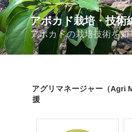
コ
ン
テ
アボカド栽培・技術
ン
ツ
アボカドの栽培技術を知
へ
ス
キ
ッ
プ
投
アグリマネージャー（Agri M
稿
日:
援