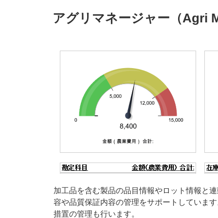
ゲ
投
アグリマネージャー（Agri M
稿
ー
日:
シ
ョ
ン
加工品を含む製品の品目情報やロット情報と連
容や品質保証内容の管理をサポートしています
措置の管理も行います。