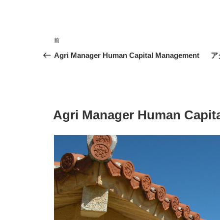
投
前
前
稿
の
Agri Manager Human Capital Management
ア
投
ナ
稿
ビ
ゲ
投
Agri Manager Human Capit
稿
ー
日:
シ
ョ
ン