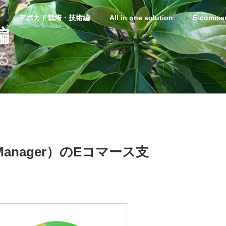
アボカド栽培・技術編
All in one solution
E-commer
編
る
anager）のEコマース支