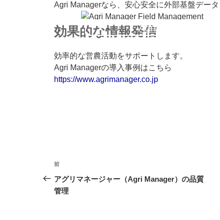
Agri Managerなら、安心安全に外部基盤デ
Agri Manager Fie
効果的な情報発信
効率的な営農活動をサポートします。
Agri Managerの導入事例はこちら
https://www.agrimanager.co.jp
投
前
前
稿
の
アグリマネージャー（Agri Manager）の品質
投
管理
ナ
稿
ビ