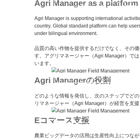
アグリマネー
Agri Manager as a platform 
サプライチェーンマネ
Agri Manager is supporting international activit
country. Global standard platform can help user
under bilingual environment.
品質の高い作物を提供するだけでなく、その価
す。アグリマネージャー（Agri Manager
います。
アグリマネージャーのウェ
Agri Managerの役割
どのような情報を発信し、次のステップでどの
リマネージャー（Agri Manager）が経営を支
Agri Manager E-co
Eコマース支援
農業ビッグデータの活用は生産性向上につなが