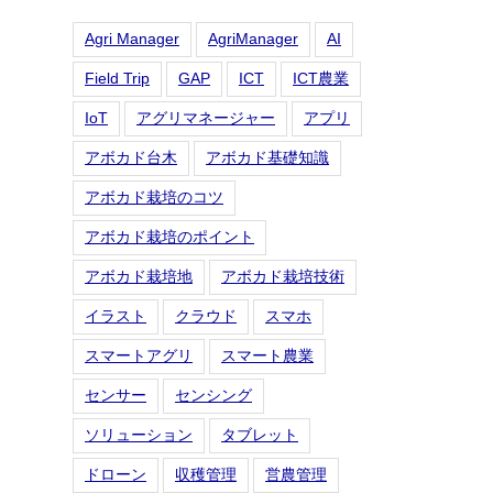
Agri Manager
AgriManager
AI
Field Trip
GAP
ICT
ICT農業
IoT
アグリマネージャー
アプリ
アボカド台木
アボカド基礎知識
アボカド栽培のコツ
アボカド栽培のポイント
アボカド栽培地
アボカド栽培技術
イラスト
クラウド
スマホ
スマートアグリ
スマート農業
センサー
センシング
ソリューション
タブレット
ドローン
収穫管理
営農管理