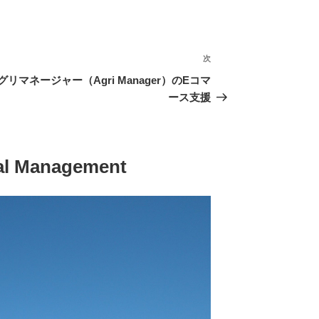
次
次
の
グリマネージャー（Agri Manager）のEコマ
投
ース支援
稿
al Management