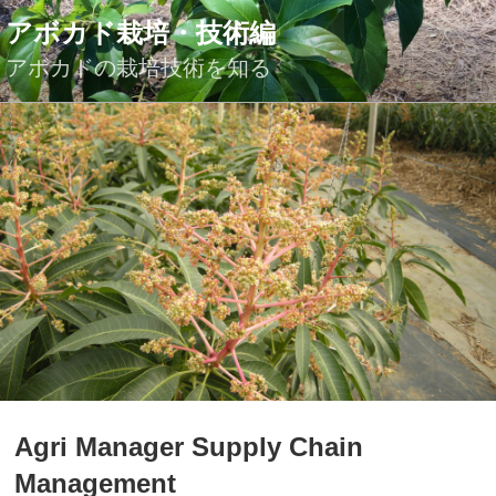
コ
アボカド栽培・技術編
ン
テ
アボカドの栽培技術を知る
ン
ツ
へ
ス
キ
ッ
プ
投
Agri Manager Supply Chain
稿
日:
Management