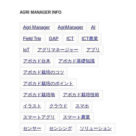
AGRI MANAGER INFO
Agri Manager
AgriManager
AI
Field Trip
GAP
ICT
ICT農業
IoT
アグリマネージャー
アプリ
アボカド台木
アボカド基礎知識
アボカド栽培のコツ
アボカド栽培のポイント
アボカド栽培地
アボカド栽培技術
イラスト
クラウド
スマホ
スマートアグリ
スマート農業
センサー
センシング
ソリューション