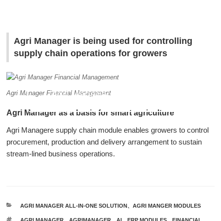
Agri Manager is being used for controlling
supply chain operations for growers
Agri Manager Supply Chain
Agri Manager Financial Management
Management
Agri Manager as a basis for smart agriculture
Agri Managere supply chain module enables growers to control
procurement, production and delivery arrangement to sustain
stream-lined business operations.
カ
AGRI MANAGER ALL-IN-ONE SOLUTION
、
AGRI MANGER MODULES
テ
タ
AGRI MANAGER
、
AGRIMANAGER
、
AI
、
ERP MODULES
、
FINANCIAL