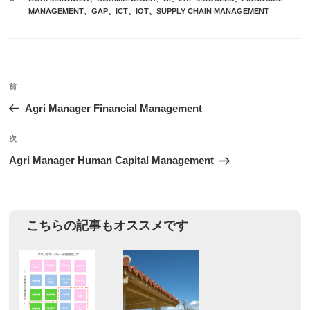
ゴ
グ
MANAGEMENT
、
GAP
、
ICT
、
IOT
、
SUPPLY CHAIN MANAGEMENT
リ
ー
投
前
前
稿
の
Agri Manager Financial Management
ナ
投
ビ
稿
次
次
ゲ
の
Agri Manager Human Capital Management
投
ー
稿
シ
ョ
こちらの記事もオススメです
ン