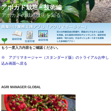
コ
アボカド栽培・技術編
ン
テ
アボカドの栽培技術を知る
ン
ツ
へ
ス
キ
もう一度入力内容をご確認ください。
ッ
プ
※ アグリマネージャー（スタンダード版）のトライアルお申し
込み画面へ戻る
AGRI MANAGER GLOBAL