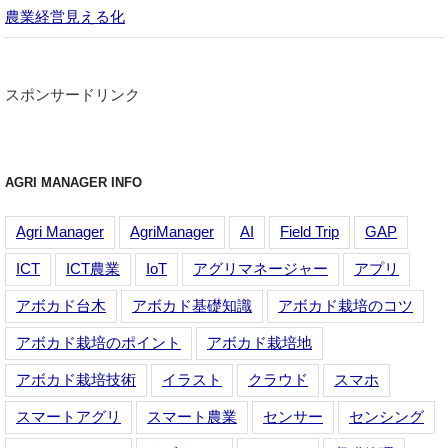
農業経営見える化
スポンサードリンク
AGRI MANAGER INFO
Agri Manager
AgriManager
AI
Field Trip
GAP
ICT
ICT農業
IoT
アグリマネージャー
アプリ
アボカド台木
アボカド基礎知識
アボカド栽培のコツ
アボカド栽培のポイント
アボカド栽培地
アボカド栽培技術
イラスト
クラウド
スマホ
スマートアグリ
スマート農業
センサー
センシング