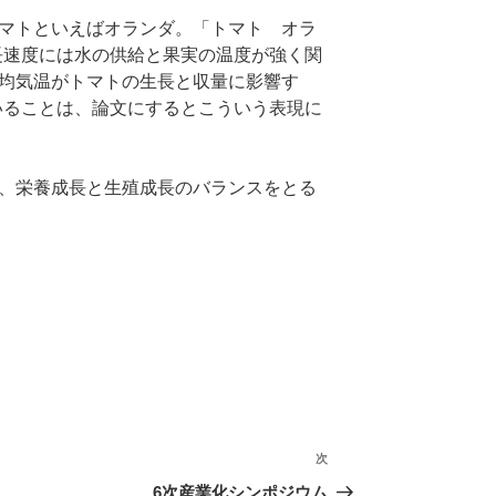
マトといえばオランダ。「トマト オラ
長速度には水の供給と果実の温度が強く関
均気温がトマトの生長と収量に影響す
いることは、論文にするとこういう表現に
、栄養成長と生殖成長のバランスをとる
次
次
の
6次産業化シンポジウム