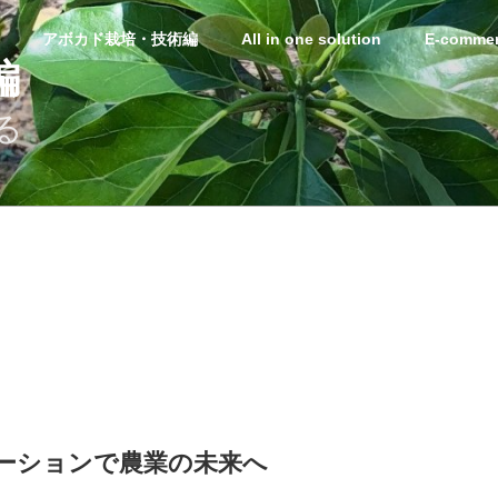
アボカド栽培・技術編
All in one solution
E-commer
編
る
ューションで農業の未来へ