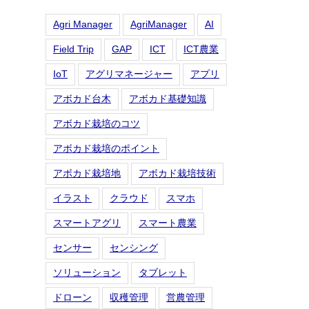
Agri Manager
AgriManager
AI
Field Trip
GAP
ICT
ICT農業
IoT
アグリマネージャー
アプリ
アボカド台木
アボカド基礎知識
アボカド栽培のコツ
アボカド栽培のポイント
アボカド栽培地
アボカド栽培技術
イラスト
クラウド
スマホ
スマートアグリ
スマート農業
センサー
センシング
ソリューション
タブレット
ドローン
収穫管理
営農管理