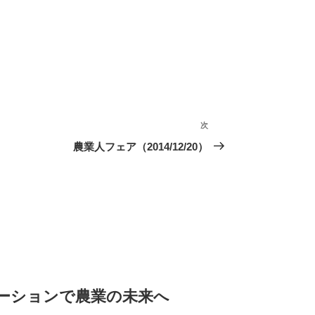
次
次
の
農業人フェア（2014/12/20）
投
稿
ューションで農業の未来へ