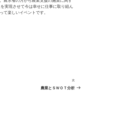
。農水省の方から農業支援の施策に関す
農を実現させて今は幸せに仕事に取り組ん
って楽しいイベントです。
次
次
の
農業とＳＷＯＴ分析
投
稿