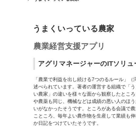
の
投
ナ
稿
ビ
投
うまくいっている農家
ゲ
稿
日:
ー
農業経営支援アプリ
シ
ョ
アグリマネージャーのITソリ
ン
「農業で利益を出し続ける7つのるルール」（
述べられています。著者の運営する組織で「う
い農家」の違いを様々な面から観察したところ
や農薬も同じ、機械などは成績の悪い人のほう
いがなかったそうです。ところがある会議で農
こところ、毎年よい農作物を生産して業績も伸
か日記をつけていたそうです。