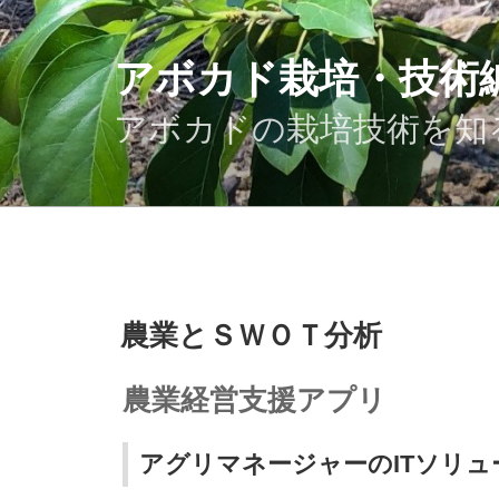
コ
ン
テ
アボカド栽培・技術
ン
ツ
アボカドの栽培技術を知
へ
ス
キ
ッ
プ
投
農業とＳＷＯＴ分析
稿
日:
農業経営支援アプリ
アグリマネージャーのITソリ