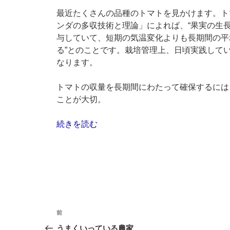
ン
最近たくさんの品種のトマトを見かけます。ト
ンダの多収技術と理論」によれば、“果実の生
与していて、短期の気温変化よりも長期間の平
る”とのことです。栽培管理上、日頃実践して
なります。
トマトの収量を長期間にわたって確保するには
ことが大切。
“ト
続きを読む
マ
ト
の
生
長
と
投
収
前
前
量”
稿
の
うまくいっている農家