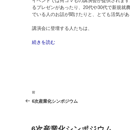
イベントでは何コマもの講演会が提供されます
るプレゼンがあったり、20代や30代で新規就
でいる人のお話が聞けたりと、とても活気があ
講演会に登壇する人たちは、
“農
続きを読む
業
人
フ
ェ
ア
（2014/12/20）”
投
の
前
前
稿
の
6次産業化シンポジウム
投
ナ
稿
ビ
投
6次産業化シンポジウム
稿