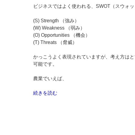
ビジネスではよく使われる、SWOT（スウォ
(S) Strength （強み）
(W) Weakness （弱み）
(O) Opportunities （機会）
(T) Threats （脅威）
かっこうよく表現されていますが、考え方はと
可能です。
農業でいえば、
“農
続きを読む
業
と
Ｓ
Ｗ
Ｏ