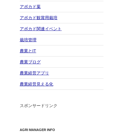
アボカド葉
アボカド観賞用栽培
アボカド関連イベント
栽培管理
農業とIT
農業ブログ
農業経営アプリ
農業経営見える化
スポンサードリンク
AGRI MANAGER INFO