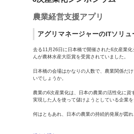
ゲ
日:
ー
農業経営支援アプリ
シ
ョ
アグリマネージャーのITソリ
ン
去る11月26日に日本橋で開催された6次産業
んが農林水産大臣賞を受賞されていました。
日本橋の会場はかなりの人数で、農業関係だけ
いでしょうか。
農業の6次産業化は、日本の農業の活性化に資
実現した人を使って儲けようとしている企業を
何はともあれ、日本の農業の持続的発展が図れ