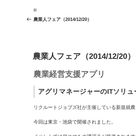
Ｔ
投
分
前
前
析”
稿
の
農業人フェア（2014/12/20）
の
投
ナ
稿
ビ
ゲ
投
農業人フェア（2014/12/20）
稿
ー
日:
シ
農業経営支援アプリ
ョ
アグリマネージャーのITソリ
ン
リクルートジョブズ社が主催している新規就農
今回は東京・池袋で開催されました。