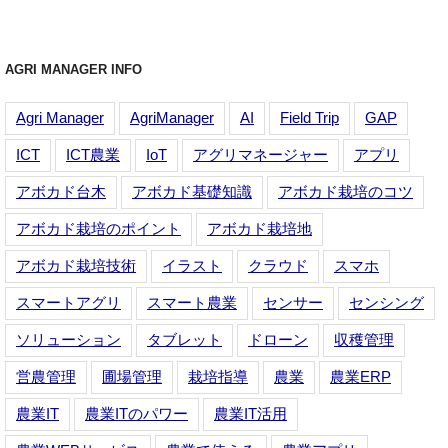
AGRI MANAGER INFO
Agri Manager
AgriManager
AI
Field Trip
GAP
ICT
ICT農業
IoT
アグリマネージャー
アプリ
アボカド台木
アボカド基礎知識
アボカド栽培のコツ
アボカド栽培のポイント
アボカド栽培地
アボカド栽培技術
イラスト
クラウド
スマホ
スマートアグリ
スマート農業
センサー
センシング
ソリューション
タブレット
ドローン
収穫管理
営農管理
圃場管理
栽培指導
農業
農業ERP
農業IT
農業ITのパワー
農業IT活用