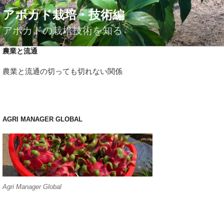
コ
アボカド栽培・技術編
ン
テ
アボカドの栽培技術を知る
ン
農業と流通
ツ
へ
農業と流通の切っても切れない関係
ス
キ
ッ
プ
AGRI MANAGER GLOBAL
Agri Manager Global