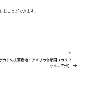
しむことができます。
次
次
の
ボカドの主要産地：アメリカ合衆国（カリフ
投
ォルニア州）
稿