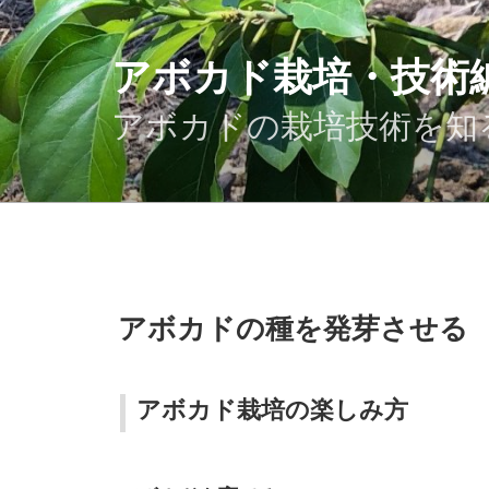
コ
ン
テ
アボカド栽培・技術
ン
ツ
アボカドの栽培技術を知
へ
ス
キ
ッ
プ
投
アボカドの種を発芽させる
稿
日:
アボカド栽培の楽しみ方