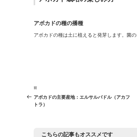
ョ
ン
アボカドの種の播種
アボカドの種は土に植えると発芽します。菌の
投
前
前
稿
の
アボカドの主要産地：エルサルバドル（アカフ
投
トラ）
ナ
稿
ビ
ゲ
こちらの記事もオススメです