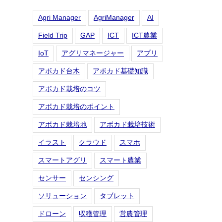
Agri Manager
AgriManager
AI
Field Trip
GAP
ICT
ICT農業
IoT
アグリマネージャー
アプリ
アボカド台木
アボカド基礎知識
アボカド栽培のコツ
アボカド栽培のポイント
アボカド栽培地
アボカド栽培技術
イラスト
クラウド
スマホ
スマートアグリ
スマート農業
センサー
センシング
ソリューション
タブレット
ドローン
収穫管理
営農管理