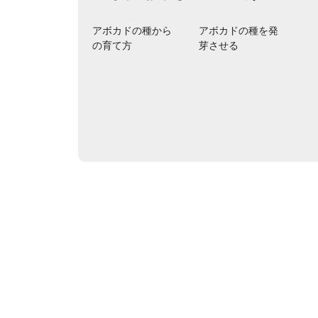
ー
シ
アボカドの種から
アボカドの種を発
の育て方
芽させる
ョ
ン