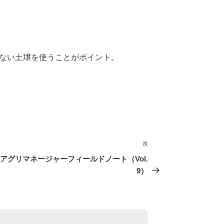
ない土壌を使うことがポイント。
次
次
の
アグリマネージャーフィールドノート（Vol.
投
9）
稿