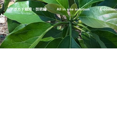
アボカド栽培・技術編
All in one solution
E-commer
編
る