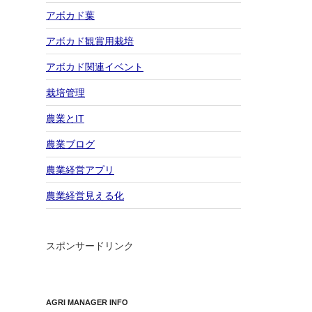
アボカド葉
アボカド観賞用栽培
アボカド関連イベント
栽培管理
農業とIT
農業ブログ
農業経営アプリ
農業経営見える化
スポンサードリンク
AGRI MANAGER INFO