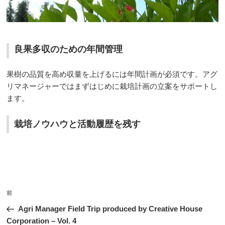
良果多収のための年間管理
果樹の品質を高め収量を上げるには年間計画が必須です。アグ
リマネージャーではまずはじめに栽培計画の立案をサポートし
ます。
栽培ノウハウと活動履歴を残す
投
前
前
稿
の
Agri Manager Field Trip produced by Creative House
ナ
投
Corporation – Vol. 4