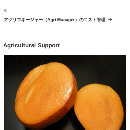
ビ
稿
ゲ
次
次
の
ー
アグリマネージャー（Agri Manager）のコスト管理
投
シ
稿
ョ
ン
投
Agricultural Support
稿
日: