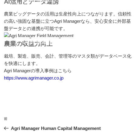
AI活用とデータ連携
農業ビッグデータの活用は生産性向上につながります。信頼性
の高い強固な基盤に立つAgri Managerなら、安心安全に外部基
盤データとの連携が可能です。
Agri Manager Field Management
農業の収益力向上
栽培、製造、販売、会計、管理等のマスタ類がデータベース化
を快適にします。
Agri Managerの導入事例はこちら
https://www.agrimanager.co.jp
投
前
前
稿
の
Agri Manager Human Capital Management
ナ
投