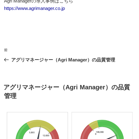
Agri Managerの導入事例はこちら
https://www.agrimanager.co.jp
投
前
前
稿
の
アグリマネージャー（Agri Manager）の品質管理
ナ
投
ビ
稿
ゲ
投
アグリマネージャー（Agri Manager）の品質
ー
稿
管理
日:
シ
ョ
ン