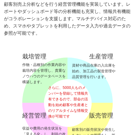
顧客別売上分析などを行う経営管理機能を実装しています。レ
ポートやダッシュボード等の分析機能も充実し、情報共有機能
がコラボレーションを支援します。マルチデバイス対応のた
め、スマホやタブレットを利用したデータ入力や過去データの
参照が可能です。
栽培管理
生産管理
作物・品種別の作業内容や
資材や商品在庫の入出庫を
栽培内容を管理し、貴重な
始め、加工品の製造管理や
ノウハウのデータベースを
品質管理を行います。
構築します。
さらに、5000人ものメ
ンバーを登録して情報共
有できるので、部会の活
動を始め顧客や生産者と
のリアルタイムな情報交
経営管理
販売管理
換が可能です
収益や費用の発生状況を
顧客別の販売状況や発生し
「見える化」し、利益の改