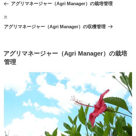
の
アグリマネージャー（Agri Manager）の栽培管理
ナ
投
ビ
稿
次
次
ゲ
の
アグリマネージャー（Agri Manager）の収穫管理
投
ー
稿
シ
ョ
投
アグリマネージャー（Agri Manager）の栽培
稿
ン
管理
日: