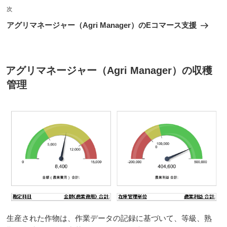
ビ
稿
次
次
ゲ
の
アグリマネージャー（Agri Manager）のEコマース支援
投
ー
稿
シ
ョ
投
アグリマネージャー（Agri Manager）の収穫
稿
ン
管理
日:
生産された作物は、作業データの記録に基づいて、等級、熟