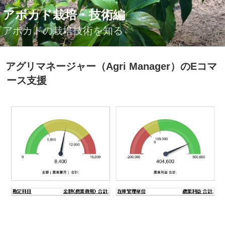
コ
アボカド栽培・技術編
ン
テ
アボカドの栽培技術を知る
ン
ツ
投
アグリマネージャー（Agri Manager）のEコマ
へ
稿
ス
ース支援
日:
キ
ッ
プ