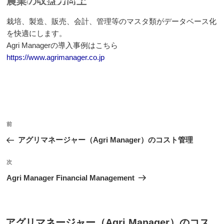
農業の収益力向上
栽培、製造、販売、会計、管理等のマスタ類がデータベース化
を快適にします。
Agri Managerの導入事例はこちら
https://www.agrimanager.co.jp
投
前
前
稿
の
アグリマネージャー（Agri Manager）のコスト管理
ナ
投
ビ
稿
次
次
ゲ
の
Agri Manager Financial Management
投
ー
稿
シ
ョ
投
アグリマネージャー（Agri Manager）のコス