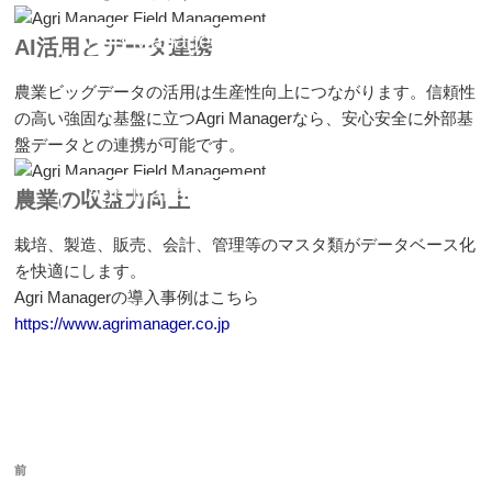
Agri Manager Field Management
AI活用とデータ連携
農業ビッグデータの活用は生産性向上につながります。信頼性
の高い強固な基盤に立つAgri Managerなら、安心安全に外部基
盤データとの連携が可能です。
Agri Manager Field Management
農業の収益力向上
栽培、製造、販売、会計、管理等のマスタ類がデータベース化
を快適にします。
Agri Managerの導入事例はこちら
https://www.agrimanager.co.jp
投
前
前
稿