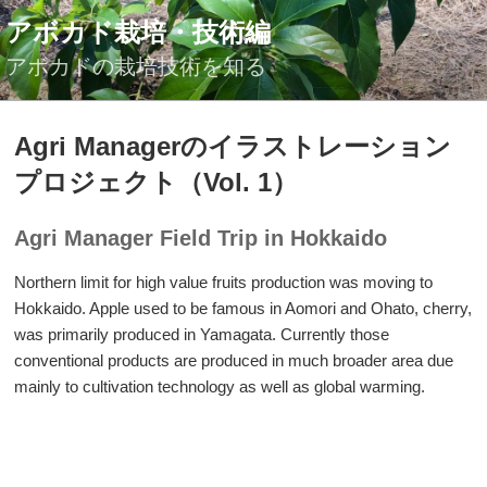
コ
アボカド栽培・技術編
ン
テ
アボカドの栽培技術を知る
ン
ツ
投
Agri Managerのイラストレーション
へ
稿
ス
日:
プロジェクト（Vol. 1）
キ
ッ
Agri Manager Field Trip in Hokkaido
プ
Northern limit for high value fruits production was moving to
Hokkaido. Apple used to be famous in Aomori and Ohato, cherry,
was primarily produced in Yamagata. Currently those
conventional products are produced in much broader area due
mainly to cultivation technology as well as global warming.