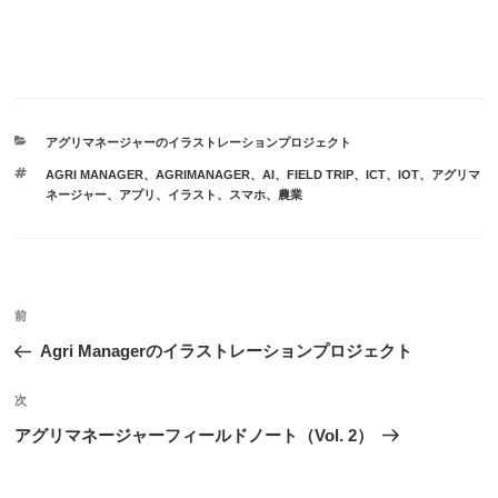
カ
アグリマネージャーのイラストレーションプロジェクト
テ
タ
AGRI MANAGER
、
AGRIMANAGER
、
AI
、
FIELD TRIP
、
ICT
、
IOT
、
アグリマ
ゴ
グ
ネージャー
、
アプリ
、
イラスト
、
スマホ
、
農業
リ
ー
投
前
前
稿
の
Agri Managerのイラストレーションプロジェクト
ナ
投
ビ
稿
次
次
ゲ
の
アグリマネージャーフィールドノート（Vol. 2）
投
ー
稿
シ