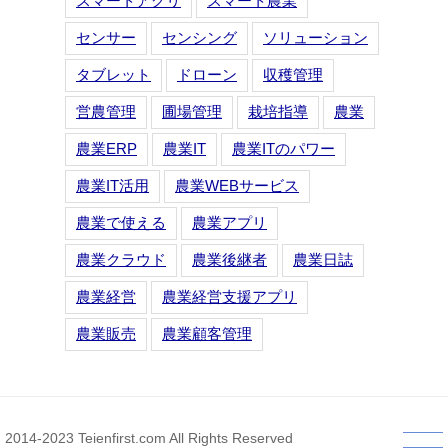
スマートアグリ
スマート農業
センサー
センシング
ソリューション
タブレット
ドローン
収穫管理
営農管理
圃場管理
栽培指導
農業
農業ERP
農業IT
農業ITのパワー
農業IT活用
農業WEBサービス
農業で使える
農業アプリ
農業クラウド
農業後継者
農業日誌
農業経営
農業経営支援アプリ
農業販売
農業顧客管理
2014-2023 Teienfirst.com All Rights Reserved