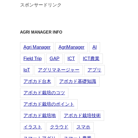
スポンサードリンク
AGRI MANAGER INFO
Agri Manager
AgriManager
AI
Field Trip
GAP
ICT
ICT農業
IoT
アグリマネージャー
アプリ
アボカド台木
アボカド基礎知識
アボカド栽培のコツ
アボカド栽培のポイント
アボカド栽培地
アボカド栽培技術
イラスト
クラウド
スマホ