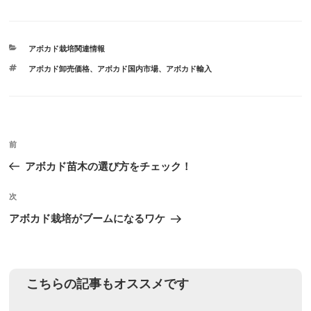
カ
アボカド栽培関連情報
テ
タ
アボカド卸売価格
、
アボカド国内市場
、
アボカド輸入
ゴ
グ
リ
ー
投
前
前
稿
の
アボカド苗木の選び方をチェック！
ナ
投
ビ
稿
次
次
ゲ
の
アボカド栽培がブームになるワケ
投
ー
稿
シ
ョ
こちらの記事もオススメです
ン