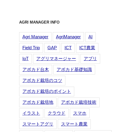
AGRI MANAGER INFO
Agri Manager
AgriManager
AI
Field Trip
GAP
ICT
ICT農業
IoT
アグリマネージャー
アプリ
アボカド台木
アボカド基礎知識
アボカド栽培のコツ
アボカド栽培のポイント
アボカド栽培地
アボカド栽培技術
イラスト
クラウド
スマホ
スマートアグリ
スマート農業