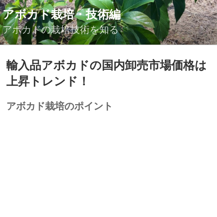
コ
アボカド栽培・技術編
ン
テ
アボカドの栽培技術を知る
ン
ツ
投
輸入品アボカドの国内卸売市場価格は
へ
稿
ス
日:
上昇トレンド！
キ
ッ
アボカド栽培のポイント
プ