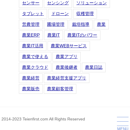
センサー
センシング
ソリューション
タブレット
ドローン
収穫管理
営農管理
圃場管理
栽培指導
農業
農業ERP
農業IT
農業ITのパワー
農業IT活用
農業WEBサービス
農業で使える
農業アプリ
農業クラウド
農業後継者
農業日誌
農業経営
農業経営支援アプリ
農業販売
農業顧客管理
2014-2023 Teienfirst.com All Rights Reserved
MENU