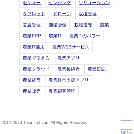
センサー
センシング
ソリューション
タブレット
ドローン
収穫管理
営農管理
圃場管理
栽培指導
農業
農業ERP
農業IT
農業ITのパワー
農業IT活用
農業WEBサービス
農業で使える
農業アプリ
農業クラウド
農業後継者
農業日誌
農業経営
農業経営支援アプリ
農業販売
農業顧客管理
2014-2023 Teienfirst.com All Rights Reserved
MENU