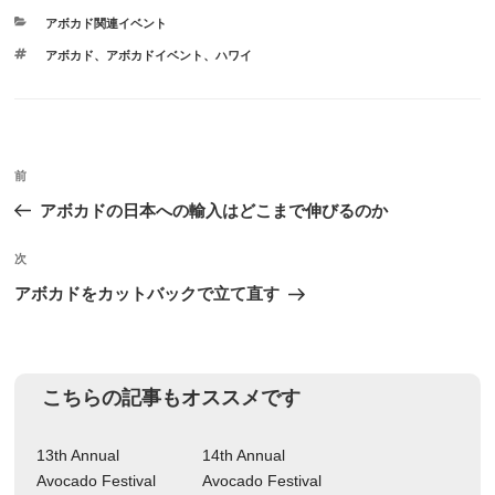
カ
アボカド関連イベント
テ
タ
アボカド
、
アボカドイベント、ハワイ
ゴ
グ
リ
ー
投
前
前
稿
の
アボカドの日本への輸入はどこまで伸びるのか
ナ
投
ビ
稿
次
次
ゲ
の
アボカドをカットバックで立て直す
投
ー
稿
シ
ョ
こちらの記事もオススメです
ン
13th Annual
14th Annual
Avocado Festival
Avocado Festival