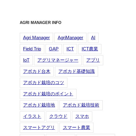
AGRI MANAGER INFO
Agri Manager
AgriManager
AI
Field Trip
GAP
ICT
ICT農業
IoT
アグリマネージャー
アプリ
アボカド台木
アボカド基礎知識
アボカド栽培のコツ
アボカド栽培のポイント
アボカド栽培地
アボカド栽培技術
イラスト
クラウド
スマホ
スマートアグリ
スマート農業