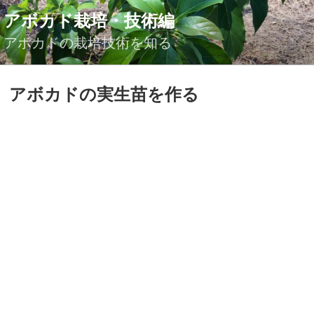
コ
アボカド栽培・技術編
ン
テ
アボカドの栽培技術を知る
ン
ツ
投
アボカドの実生苗を作る
へ
稿
ス
日:
キ
ッ
プ