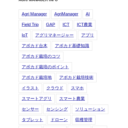
Agri Manager
AgriManager
AI
Field Trip
GAP
ICT
ICT農業
IoT
アグリマネージャー
アプリ
アボカド台木
アボカド基礎知識
アボカド栽培のコツ
アボカド栽培のポイント
アボカド栽培地
アボカド栽培技術
イラスト
クラウド
スマホ
スマートアグリ
スマート農業
センサー
センシング
ソリューション
タブレット
ドローン
収穫管理