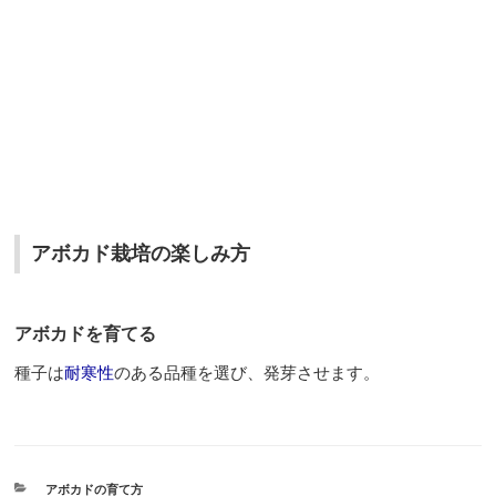
アボカド栽培の楽しみ方
アボカドを育てる
種子は
耐寒性
のある品種を選び、発芽させます。
カ
アボカドの育て方