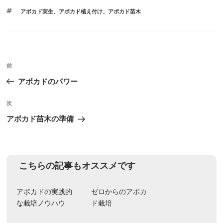
テ
タ
アボカド実生
、
アボカド植え付け
、
アボカド苗木
ゴ
グ
リ
ー
投
前
前
稿
の
アボカドのパワー
ナ
投
ビ
稿
次
次
ゲ
の
アボカド苗木の準備
投
ー
稿
シ
ョ
こちらの記事もオススメです
ン
アボカドの実践的
ゼロからのアボカ
な栽培ノウハウ
ド栽培