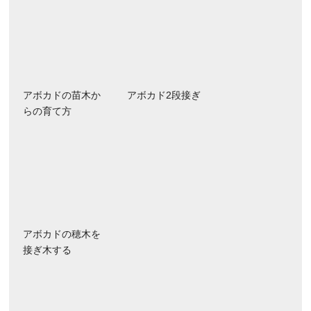
アボカドの苗木か
アボカド2段接ぎ
らの育て方
アボカドの穂木を
接ぎ木する