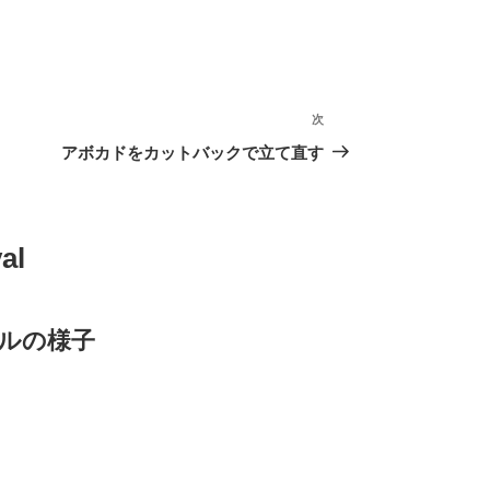
次
次
の
アボカドをカットバックで立て直す
投
稿
al
バルの様子