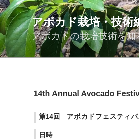
コ
ン
テ
アボカド栽培・技術
ン
ツ
アボカドの栽培技術を知
へ
ス
キ
ッ
プ
投
14th Annual Avocado Festiv
稿
日:
第14回 アボカドフェスティバ
日時