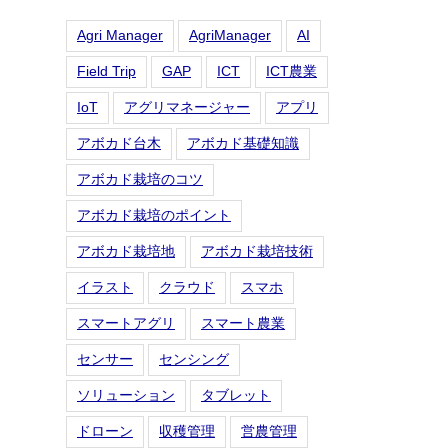
Agri Manager
AgriManager
AI
Field Trip
GAP
ICT
ICT農業
IoT
アグリマネージャー
アプリ
アボカド台木
アボカド基礎知識
アボカド栽培のコツ
アボカド栽培のポイント
アボカド栽培地
アボカド栽培技術
イラスト
クラウド
スマホ
スマートアグリ
スマート農業
センサー
センシング
ソリューション
タブレット
ドローン
収穫管理
営農管理