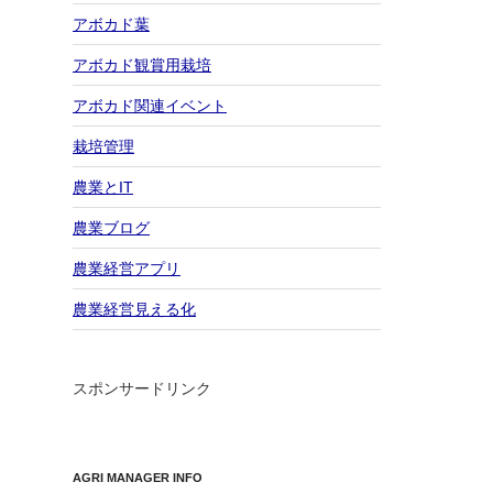
アボカド葉
アボカド観賞用栽培
アボカド関連イベント
栽培管理
農業とIT
農業ブログ
農業経営アプリ
農業経営見える化
スポンサードリンク
AGRI MANAGER INFO