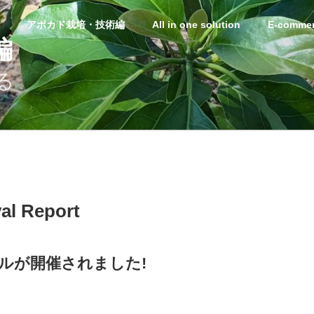
アボカド栽培・技術編
All in one solution
E-commer
編
る
al Report
ルが開催されました!