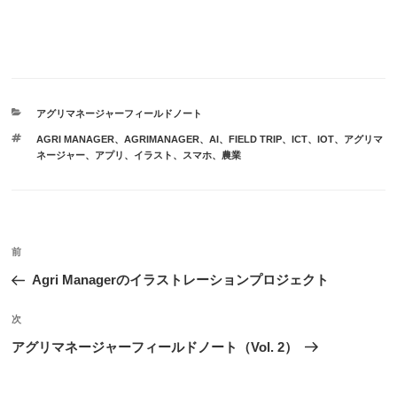
カ
アグリマネージャーフィールドノート
テ
タ
AGRI MANAGER
、
AGRIMANAGER
、
AI
、
FIELD TRIP
、
ICT
、
IOT
、
アグリマ
ゴ
グ
ネージャー
、
アプリ
、
イラスト
、
スマホ
、
農業
リ
ー
投
前
前
稿
の
Agri Managerのイラストレーションプロジェクト
ナ
投
ビ
稿
次
次
ゲ
の
アグリマネージャーフィールドノート（Vol. 2）
投
ー
稿
シ