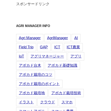
スポンサードリンク
AGRI MANAGER INFO
Agri Manager
AgriManager
AI
Field Trip
GAP
ICT
ICT農業
IoT
アグリマネージャー
アプリ
アボカド台木
アボカド基礎知識
アボカド栽培のコツ
アボカド栽培のポイント
アボカド栽培地
アボカド栽培技術
イラスト
クラウド
スマホ