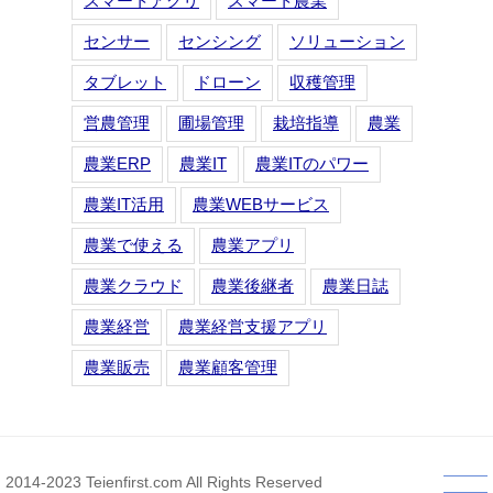
スマートアグリ
スマート農業
センサー
センシング
ソリューション
タブレット
ドローン
収穫管理
営農管理
圃場管理
栽培指導
農業
農業ERP
農業IT
農業ITのパワー
農業IT活用
農業WEBサービス
農業で使える
農業アプリ
農業クラウド
農業後継者
農業日誌
農業経営
農業経営支援アプリ
農業販売
農業顧客管理
2014-2023 Teienfirst.com All Rights Reserved