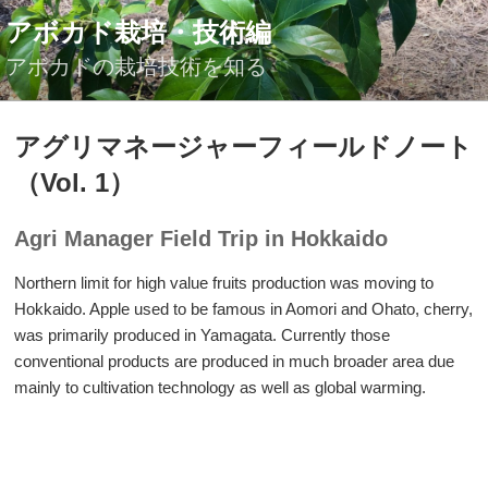
コ
アボカド栽培・技術編
ン
テ
アボカドの栽培技術を知る
ン
ツ
投
アグリマネージャーフィールドノート
へ
稿
ス
日:
（Vol. 1）
キ
ッ
Agri Manager Field Trip in Hokkaido
プ
Northern limit for high value fruits production was moving to
Hokkaido. Apple used to be famous in Aomori and Ohato, cherry,
was primarily produced in Yamagata. Currently those
conventional products are produced in much broader area due
mainly to cultivation technology as well as global warming.